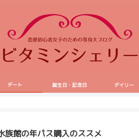
デート
誕生日・記念日
デイリー
水族館の年パス購入のススメ