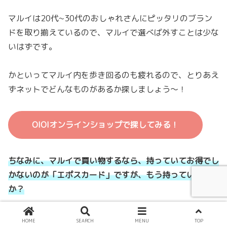
マルイは20代~30代のおしゃれさんにピッタリのブラン
ドを取り揃えているので、マルイで選べば外すことは少な
いはずです。
かといってマルイ内を歩き回るのも疲れるので、とりあえ
ずネットでどんなものがあるか探しましょう〜！
OIOIオンラインショップで探してみる！
ちなみに、マルイで買い物するなら、持っていてお得でし
かないのが「エポスカード」ですが、もう持っています
か？
最短で即日発行ができる
クレジットカード
で、ポイントも
HOME
SEARCH
MENU
TOP