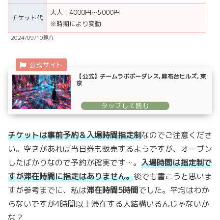
大人：4000円～5000円
チケット代
※時期により変動
2024/09/10現在
【公式】チームラボボーダレス, 麻布台ヒルズ, 東
京
チケットは事前予約＆入場時間指定制
なのでご注意くださ
い。空きがあれば当日券も販売するようですが、オープン
したばかりなので予約が確実です…。
入場時間は指定制で
すが滞在時間に指定はありません。
後でも書こうと思いま
すが参考までに、私は
滞在時間5時間
でした。平均はわか
らないですが4時間以上滞在する人結構いるんじゃないか
な？