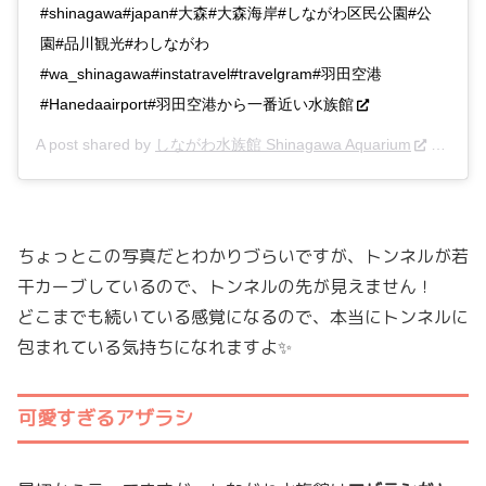
#shinagawa#japan#大森#大森海岸#しながわ区民公園#公
園#品川観光#わしながわ
#wa_shinagawa#instatravel#travelgram#羽田空港
#Hanedaairport#羽田空港から一番近い水族館
A post shared by
しながわ水族館 Shinagawa Aquarium
(@shinasui_insta) on
ちょっとこの写真だとわかりづらいですが、トンネルが若
干カーブしているので、トンネルの先が見えません！
どこまでも続いている感覚になるので、本当にトンネルに
包まれている気持ちになれますよ✨
可愛すぎるアザラシ