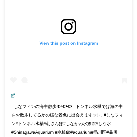
View this post on Instagram
. しなフィンの海中散歩🐟🐟🐟 . トンネル水槽では海の中
をお散歩してるかの様な景色に出会えます✨✨ . #しなフィ
ン#トンネル水槽#朝さんぽ#しながわ水族館#しな水
#ShinagawaAquarium #水族館#aquarium#品川区#品川