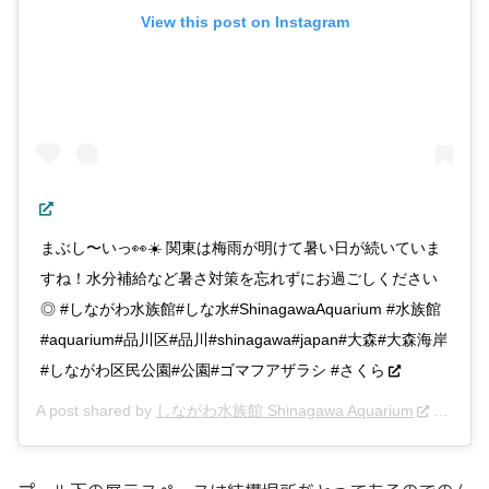
View this post on Instagram
まぶし〜いっ👀☀️ 関東は梅雨が明けて暑い日が続いていま
すね！水分補給など暑さ対策を忘れずにお過ごしください
◎ #しながわ水族館#しな水#ShinagawaAquarium #水族館
#aquarium#品川区#品川#shinagawa#japan#大森#大森海岸
#しながわ区民公園#公園#ゴマフアザラシ #さくら
A post shared by
しながわ水族館 Shinagawa Aquarium
(@shinasui_insta) on