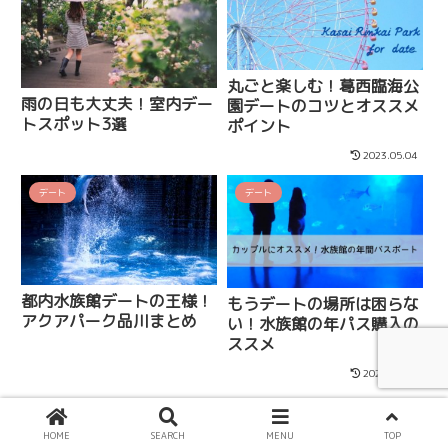
丸ごと楽しむ！葛西臨海公
雨の日も大丈夫！室内デー
園デートのコツとオススメ
トスポット3選
ポイント
2023.05.04
デート
デート
都内水族館デートの王様！
もうデートの場所は困らな
アクアパーク品川まとめ
い！水族館の年パス購入の
ススメ
2020.08.11
コメントを残す
お気軽にどうぞ！インスタの
HOME
SEARCH
MENU
TOP